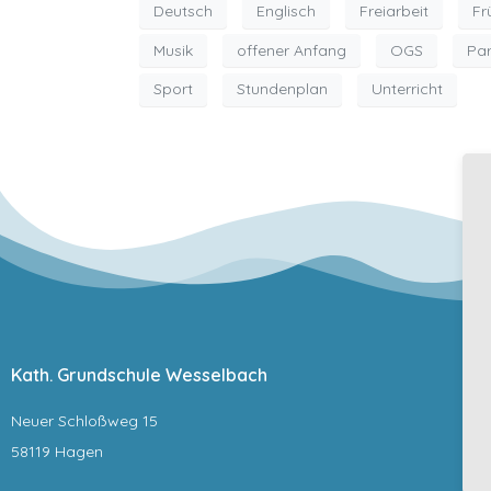
Deutsch
Englisch
Freiarbeit
Fr
Musik
offener Anfang
OGS
Par
Sport
Stundenplan
Unterricht
Kath. Grundschule Wesselbach
Neuer Schloßweg 15
58119 Hagen