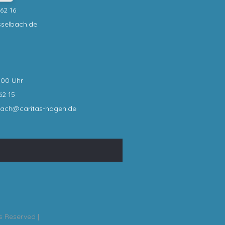
62 16
sselbach.de
:00 Uhr
62 15
bach@caritas-hagen
.de
ts Reserved |