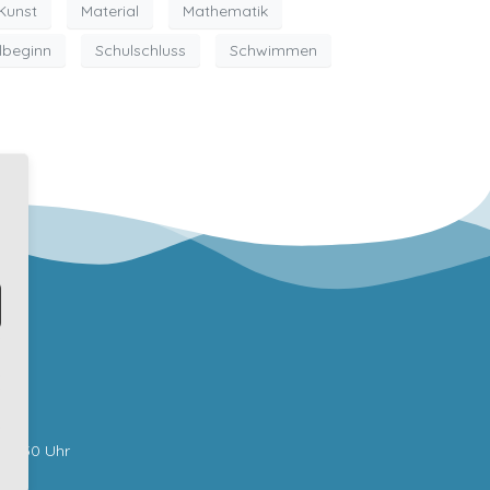
Kunst
Material
Mathematik
lbeginn
Schulschluss
Schwimmen
bar:
0-12:30 Uhr
62 0