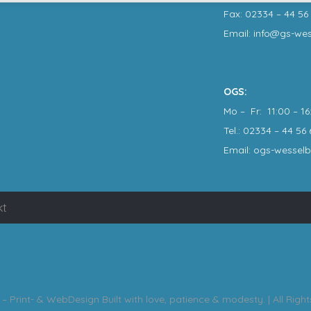
Fax: 02334 – 44 56 
Email: info@gs-we
OGS:
Mo – Fr: 11:00 – 16
Tel.: 02334 – 44 56 
Email: ogs-wessel
kt
– Print- & WebDesign
Built with love, patience & modesty. | All Righ