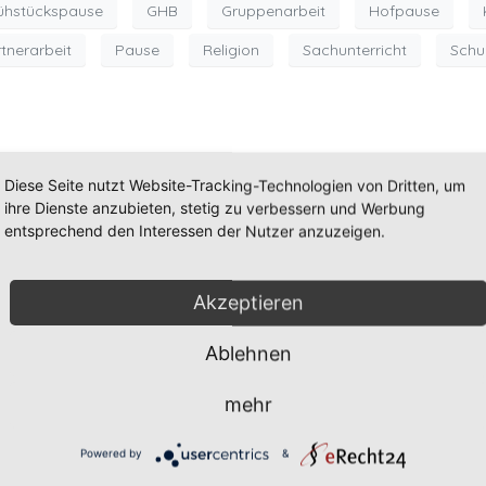
ühstückspause
GHB
Gruppenarbeit
Hofpause
tnerarbeit
Pause
Religion
Sachunterricht
Schu
Diese Seite nutzt Website-Tracking-Technologien von Dritten, um
ihre Dienste anzubieten, stetig zu verbessern und Werbung
entsprechend den Interessen der Nutzer anzuzeigen.
Akzeptieren
Ablehnen
Wir sind erreich
mehr
Sekretariat
:
Mo, Di, Mi, Do: 7:3
Powered by
&
Tel.: 02334 – 44 56 