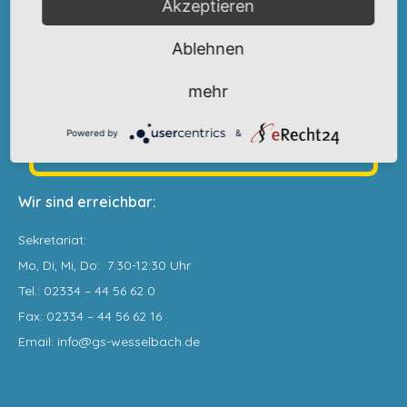
Parkmöglichkeiten gibt es im neuen Schloßweg nur wenige.
Akzeptieren
Bitte berücksichtigen Sie zur Sicherheit der Kinder die
Ablehnen
Halteverbotsschilder.
mehr
Powered by
&
Wir sind erreichbar:
Sekretariat
:
Mo, Di, Mi, Do: 7:30-12:30 Uhr
Tel.: 02334 – 44 56 62 0
Fax: 02334 – 44 56 62 16
Email: info@gs-wesselbach.de