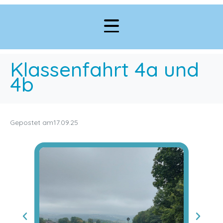
Klassenfahrt 4a und
4b
Gepostet am
17.09.25