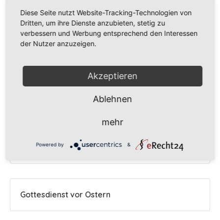
Empfohlene Beiträge
Diese Seite nutzt Website-Tracking-Technologien von
Dritten, um ihre Dienste anzubieten, stetig zu
verbessern und Werbung entsprechend den Interessen
der Nutzer anzuzeigen.
Piratenführung in der Bücherei
Akzeptieren
Ablehnen
Die 2b auf dem Bauernhof
mehr
Powered by
&
Der Frühling ist da
Gottesdienst vor Ostern