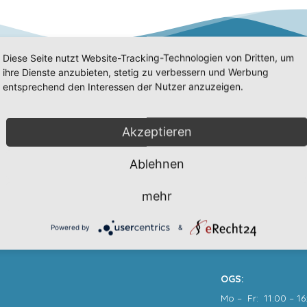
Diese Seite nutzt Website-Tracking-Technologien von Dritten, um
ihre Dienste anzubieten, stetig zu verbessern und Werbung
entsprechend den Interessen der Nutzer anzuzeigen.
Wir sind erreich
Akzeptieren
Sekretariat
:
Ablehnen
Mo, Di, Mi, Do: 7:3
Tel.: 02334 – 44 56 
mehr
Fax: 02334 – 44 56 
Email: info@gs-we
Powered by
&
OGS:
Mo – Fr: 11:00 – 16