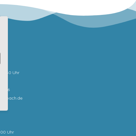
bar:
0-12:30 Uhr
62 0
62 16
sselbach.de
:00 Uhr