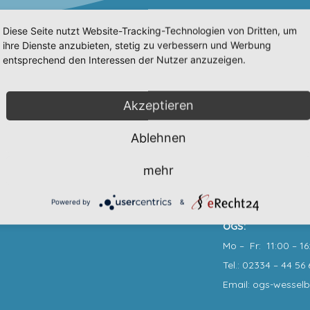
Diese Seite nutzt Website-Tracking-Technologien von Dritten, um
ihre Dienste anzubieten, stetig zu verbessern und Werbung
entsprechend den Interessen der Nutzer anzuzeigen.
Wir sind erreich
Sekretariat
:
Akzeptieren
Mo, Di, Mi, Do: 7:3
Tel.: 02334 – 44 56 
Ablehnen
Fax: 02334 – 44 56 
Email: info@gs-we
mehr
Powered by
&
OGS:
Mo – Fr: 11:00 – 16
Tel.: 02334 – 44 56 
Email: ogs-wessel