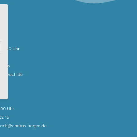
bar:
0-12:30 Uhr
62 0
62 16
sselbach.de
:00 Uhr
62 15
bach@caritas-hagen
.de