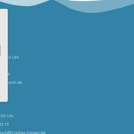
bar:
0-12:30 Uhr
62 0
62 16
sselbach.de
:00 Uhr
62 15
bach@caritas-hagen
.de