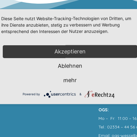
Diese Seite nutzt Website-Tracking-Technologien von Dritten, um
ihre Dienste anzubieten, stetig zu verbessern und Werbung
entsprechend den Interessen der Nutzer anzuzeigen.
Wir sind erreich
Sekretariat
:
Akzeptieren
Mo, Di, Mi, Do: 7:3
Ablehnen
Tel.: 02334 – 44 56 
Fax: 02334 – 44 56 
mehr
Email: info@gs-we
Powered by
&
OGS:
Mo – Fr: 11:00 – 16
Tel.: 02334 – 44 56 
Email: ogs-wessel