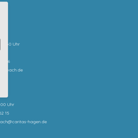
bar:
0-12:30 Uhr
62 0
62 16
sselbach.de
:00 Uhr
62 15
bach@caritas-hagen
.de