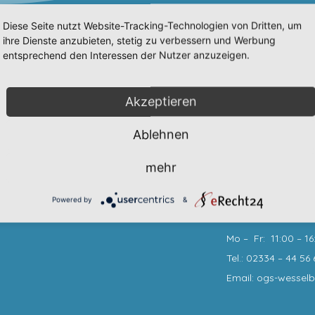
Diese Seite nutzt Website-Tracking-Technologien von Dritten, um
ihre Dienste anzubieten, stetig zu verbessern und Werbung
Wir sind erreich
entsprechend den Interessen der Nutzer anzuzeigen.
Sekretariat
:
Akzeptieren
Mo, Di, Mi, Do: 7:3
Tel.: 02334 – 44 56 
Ablehnen
Fax: 02334 – 44 56 
Email: info@gs-we
mehr
Powered by
&
OGS:
Mo – Fr: 11:00 – 16
Tel.: 02334 – 44 56 
Email: ogs-wessel