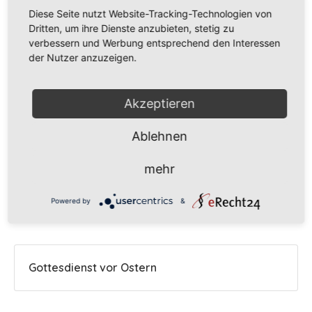
Empfohlene Beiträge
Diese Seite nutzt Website-Tracking-Technologien von
Dritten, um ihre Dienste anzubieten, stetig zu
verbessern und Werbung entsprechend den Interessen
der Nutzer anzuzeigen.
Piratenführung in der Bücherei
Akzeptieren
Die 2b auf dem Bauernhof
Ablehnen
mehr
Der Frühling ist da
Powered by
&
Gottesdienst vor Ostern