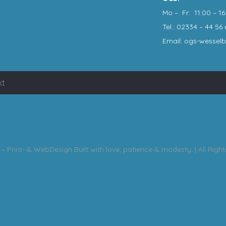
Mo – Fr: 11:00 – 16
Tel.: 02334 – 44 56 
Email: ogs-wessel
kt
– Print- & WebDesign
Built with love, patience & modesty. | All Righ