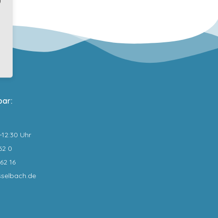
bar:
0-12:30 Uhr
62 0
62 16
sselbach.de