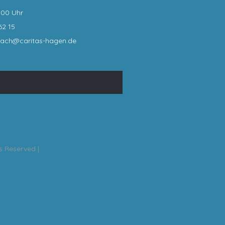
:00 Uhr
62 15
bach@caritas-hagen
.de
ts Reserved |