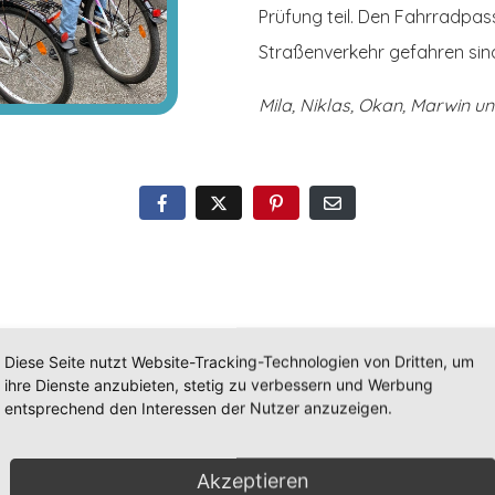
Prüfung teil. Den Fahrradpas
Straßenverkehr gefahren sind!
Mila, Niklas, Okan, Marwin un
Diese Seite nutzt Website-Tracking-Technologien von Dritten, um
ihre Dienste anzubieten, stetig zu verbessern und Werbung
entsprechend den Interessen der Nutzer anzuzeigen.
e 2b auf dem Bauernhof
Der Frühling ist da
Akzeptieren