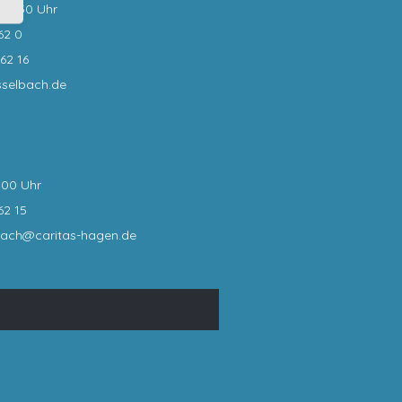
0-12:30 Uhr
62 0
62 16
sselbach.de
:00 Uhr
62 15
bach@caritas-hagen
.de