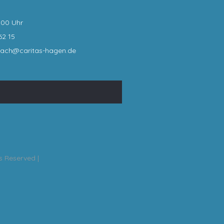
:00 Uhr
62 15
bach@caritas-hagen
.de
ts Reserved |