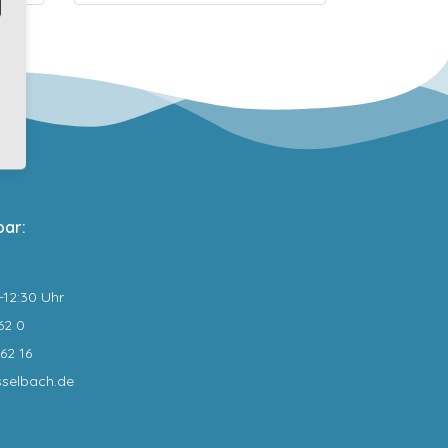
bar:
0-12:30 Uhr
62 0
62 16
sselbach.de