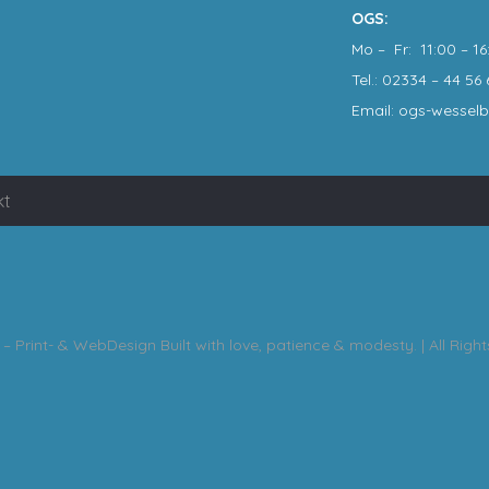
OGS:
Mo – Fr: 11:00 – 16
Tel.: 02334 – 44 56 
Email: ogs-wessel
kt
– Print- & WebDesign
Built with love, patience & modesty. | All Righ