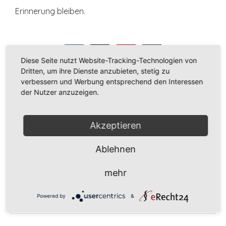
Erinnerung bleiben.
Diese Seite nutzt Website-Tracking-Technologien von
Dritten, um ihre Dienste anzubieten, stetig zu
verbessern und Werbung entsprechend den Interessen
der Nutzer anzuzeigen.
Empfohlene Beiträge
Akzeptieren
Piratenführung in der Bücherei
Ablehnen
mehr
Die 2b auf dem Bauernhof
Powered by
&