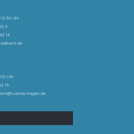
0-12:30 Uhr
62 0
62 16
sselbach.de
:00 Uhr
62 15
bach@caritas-hagen
.de