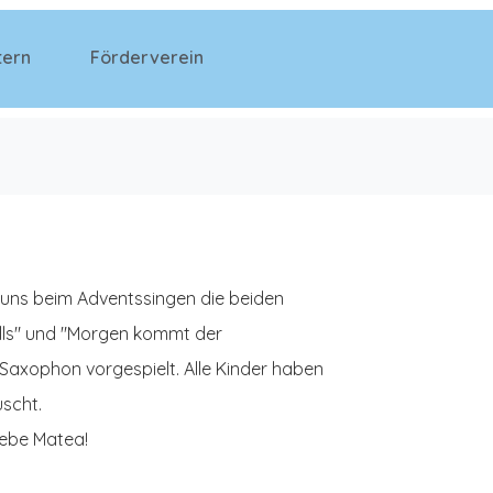
tern
Förderverein
 uns beim Adventssingen die beiden
lls" und "Morgen kommt der
axophon vorgespielt. Alle Kinder haben
scht.
liebe Matea!